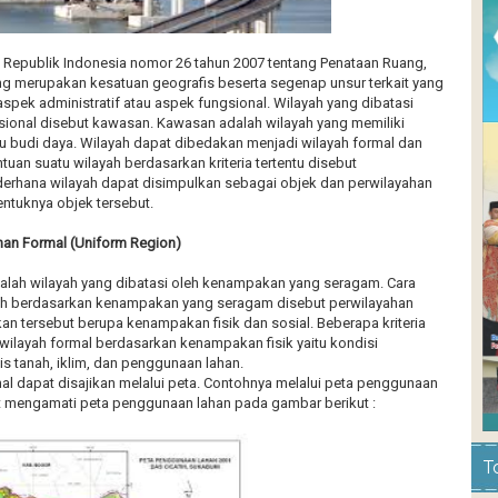
Republik Indonesia nomor 26 tahun 2007 tentang Penataan Ruang,
ng merupakan kesatuan geografis beserta segenap unsur terkait yang
spek administratif atau aspek fungsional. Wilayah yang dibatasi
ional disebut kawasan. Kawasan adalah wilayah yang memiliki
au budi daya. Wilayah dapat dibedakan menjadi wilayah formal dan
tuan suatu wilayah berdasarkan kriteria tertentu disebut
derhana wilayah dapat disimpulkan sebagai objek dan perwilayahan
ntuknya objek tersebut.
ahan Formal (Uniform Region)
alah wilayah yang dibatasi oleh kenampakan yang seragam. Cara
h berdasarkan kenampakan yang seragam disebut perwilayahan
n tersebut berupa kenampakan fisik dan sosial. Beberapa kriteria
ilayah formal berdasarkan kenampakan fisik yaitu kondisi
is tanah, iklim, dan penggunaan lahan.
al dapat disajikan melalui peta. Contohnya melalui peta penggunaan
t mengamati peta penggunaan lahan pada gambar berikut :
T