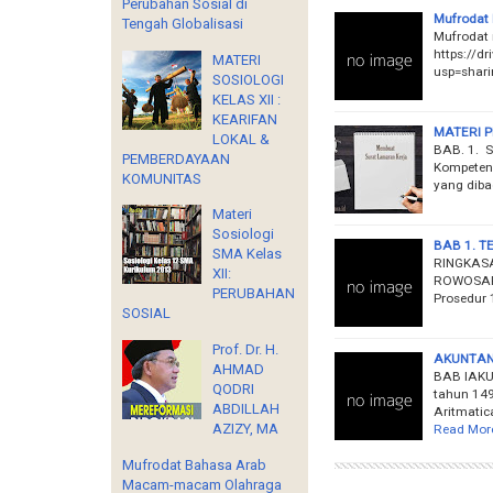
Perubahan Sosial di
Mufrodat
Tengah Globalisasi
Mufrodat
https://d
MATERI
usp=shar
SOSIOLOGI
KELAS XII :
KEARIFAN
MATERI P
LOKAL &
BAB. 1.
PEMBERDAYAAN
Kompetens
KOMUNITAS
yang dib
Materi
Sosiologi
BAB 1. T
SMA Kelas
RINGKASA
XII:
ROWOSARI 
PERUBAHAN
Prosedur
SOSIAL
Prof. Dr. H.
AKUNTANS
AHMAD
BAB IAKU
QODRI
tahun 149
ABDILLAH
Aritmatica
AZIZY, MA
Read Mor
Mufrodat Bahasa Arab
Macam-macam Olahraga