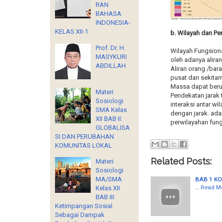
RAN
BAHASA
INDONESIA-
KELAS XII-1
b. Wilayah dan Pe
Prof. Dr. H.
Wilayah Fungsiona
MASYKURI
oleh adanya alira
ABDILLAH
Aliran orang /bar
pusat dan sekitar
Massa dapat beru
Materi
Pendekatan jarak t
Sosiologi
interaksi antar w
SMA Kelas
dengan jarak. ada
XII BAB II:
perwilayahan fung
GLOBALISA
SI DAN PERUBAHAN
KOMUNITAS LOKAL
Related Posts:
Materi
Sosiologi
MA/SMA
BAB 1 K
…
Read M
Kelas XII
BAB III:
Ketimpangan Sosial
Sebagai Dampak