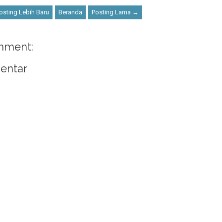
sting Lebih Baru
Beranda
Posting Lama →
mment:
entar