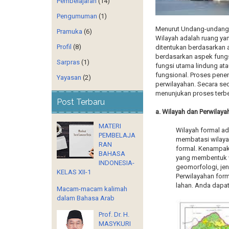
Pembelajaran
(14)
Pengumuman
(1)
Menurut Undang-undang 
Pramuka
(6)
Wilayah adalah ruang ya
Profil
(8)
ditentukan berdasarkan a
berdasarkan aspek fungs
Sarpras
(1)
fungsi utama lindung at
fungsional. Proses penen
Yayasan
(2)
perwilayahan. Secara se
menunjukan proses terbe
Post Terbaru
a. Wilayah dan Perwilay
MATERI
Wilayah formal ad
PEMBELAJA
membatasi wilaya
RAN
formal. Kenampaka
BAHASA
yang membentuk w
INDONESIA-
geomorfologi, jen
KELAS XII-1
Perwilayahan form
lahan. Anda dapa
Macam-macam kalimah
dalam Bahasa Arab
Prof. Dr. H.
MASYKURI