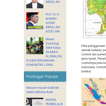
ABDILLAH
Prof. Dr. H.
AHMAD
QODRI
ABDILLAH
AZIZY, MA
Materi
Sosiologi
Peta penggunaan 
SMA Kelas
semak belukar, pe
XII BAB II:
Contoh lain perwi
GLOBALISA
jenis tanah. Perw
SI DAN PERUBAHAN
contohnya peta k
KOMUNITAS LOKAL
indonesia. Conto
berikut :
Postingan Populer
Macam-macam kalimah
dalam Bahasa Arab
MATERI
PEMBELAJA