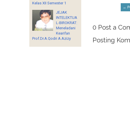
Kelas XII Semester 1
← Po
JEJAK
INTELEKTUA
L-BIROKRAT:
0 Post a Co
Meneladani
Kearifan
Posting Kom
Prof.Dr.A.Qodri A.Azizy