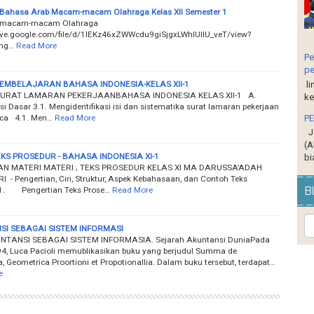
 Bahasa Arab Macam-macam Olahraga Kelas XII Semester 1
 macam-macam Olahraga
rive.google.com/file/d/1IEKz46xZWWcdu9giSjgxLWhIUllU_veT/view?
ing…
Read More
Pe
pe
EMBELAJARAN BAHASA INDONESIA-KELAS XII-1
li
 SURAT LAMARAN PEKERJAANBAHASA INDONESIA KELAS XII-1 A.
ke
i Dasar 3.1. Mengidentifikasi isi dan sistematika surat lamaran pekerjaan
aca 4.1. Men…
Read More
P
Je
(A
EKS PROSEDUR - BAHASA INDONESIA XI-1
bi
N MATERI MATERI ; TEKS PROSEDUR KELAS XI MA DARUSSA’ADAH
- Pengertian, Ciri, Struktur, Aspek Kebahasaan, dan Contoh Teks
B
 1. Pengertian Teks Prose…
Read More
I SEBAGAI SISTEM INFORMASI
NTANSI SEBAGAI SISTEM INFORMASIA. Sejarah Akuntansi DuniaPada
4, Luca Pacioli memublikasikan buku yang berjudul Summa de
, Geometrica Proortioni et Propotionallia. Dalam buku tersebut, terdapat…
e