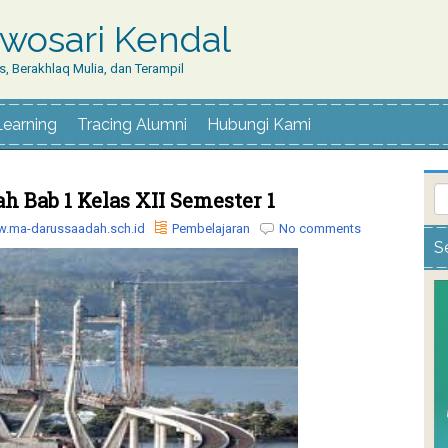
wosari Kendal
, Berakhlaq Mulia, dan Terampil
Learning
Tracing Alumni
Hubungi Kami
 Bab 1 Kelas XII Semester 1
.ma-darussaadah.sch.id
Pembelajaran
No comments
S