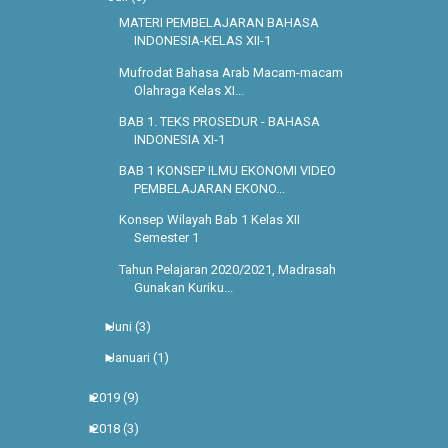
MATERI PEMBELAJARAN BAHASA
INDONESIA-KELAS XII-1
Mufrodat Bahasa Arab Macam-macam
Olahraga Kelas XI...
BAB 1. TEKS PROSEDUR - BAHASA
INDONESIA XI-1
BAB 1 KONSEP ILMU EKONOMI VIDEO
PEMBELAJARAN EKONO...
Konsep Wilayah Bab 1 Kelas XII
Semester 1
Tahun Pelajaran 2020/2021, Madrasah
Gunakan Kuriku...
►
Juni
(3)
►
Januari
(1)
►
2019
(9)
►
2018
(3)