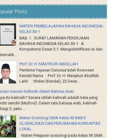
opular Posts
MATERI PEMBELAJARAN BAHASA INDONESIA-
KELAS XII-1
BAB. 1. SURAT LAMARAN PEKERJAAN
BAHASA INDONESIA KELAS XII-1 A.
Kompetensi Dasar 3.1. Mengidentifikasi isi dan
stematik...
Prof. Dr. H. MASYKURI ABDILLAH
Pembina Yayasan Darussa'adah Rowosari
Kendal Nama : Prof. Dr. H. Masykuri Abdillah
Lahir : Weleri (Kendal), 22 Dese...
cam-macam kalimah dalam Bahasa Arab
a itu kalimah? Secara istilah kalimah adalah kata yang
rdiri sendiri (Mufrod). Dalam tata bahasa arab, kalimah
rbagi 3, yaitu ...
Materi Sosiologi SMA Kelas XII BAB II:
GLOBALISASI DAN PERUBAHAN KOMUNITAS
LOKAL
Materi Pelajaran sosiologi pada kelas XII SMA