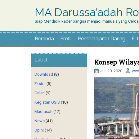
MA Darussa'adah Ro
Siap Mendidik kader bangsa menjadi manusia yang Cerdas
Beranda
Profil
Pembelajaran Daring
E-
Label
Konsep Wilayah
Juli 20, 2020
www
Download
(8)
Ekstra
(5)
Galeri
(9)
Kegiatan OSIS
(10)
Madrasah
(17)
News
(41)
Opini
(14)