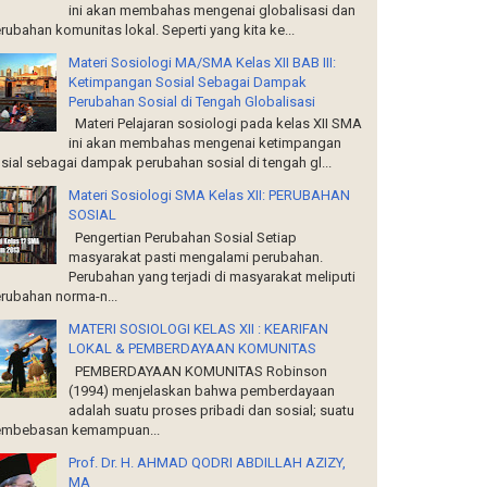
ini akan membahas mengenai globalisasi dan
rubahan komunitas lokal. Seperti yang kita ke...
Materi Sosiologi MA/SMA Kelas XII BAB III:
Ketimpangan Sosial Sebagai Dampak
Perubahan Sosial di Tengah Globalisasi
Materi Pelajaran sosiologi pada kelas XII SMA
ini akan membahas mengenai ketimpangan
sial sebagai dampak perubahan sosial di tengah gl...
Materi Sosiologi SMA Kelas XII: PERUBAHAN
SOSIAL
Pengertian Perubahan Sosial Setiap
masyarakat pasti mengalami perubahan.
Perubahan yang terjadi di masyarakat meliputi
rubahan norma-n...
MATERI SOSIOLOGI KELAS XII : KEARIFAN
LOKAL & PEMBERDAYAAN KOMUNITAS
PEMBERDAYAAN KOMUNITAS Robinson
(1994) menjelaskan bahwa pemberdayaan
adalah suatu proses pribadi dan sosial; suatu
mbebasan kemampuan...
Prof. Dr. H. AHMAD QODRI ABDILLAH AZIZY,
MA