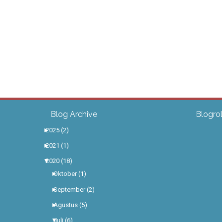
Blog Archive
Blogrol
►
2025
(2)
►
2021
(1)
▼
2020
(18)
►
Oktober
(1)
►
September
(2)
►
Agustus
(5)
▼
Juli
(6)