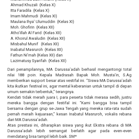
Ahmad Khuzali (Kelas X)
Itta Faradila (Kelas X)
Imam Mahmudi (Kelas XI)
Maulana Ihya’ Ulumuddin (Kelas XI)
Moh. Ghofirin (Kelas XII)
Atho’illah Al Farid (Kelas XII)
A. Khoirul Awaludin (Kelas XII)
Misbahul Munif (Kelas XII)
Inabatul Masruroh (Kelas XII)
Fathun Ni’mah (Kelas XII) dan
Lazimatusy Syarifah (Kelas XII)
Dari penampilannya, MA Darussa’adah berhasil mengantongi total
nilai 188 poin. Kepala Madrasah Bapak Moh. Musta’in, S.Ag
memberikan support besar atas vestifal ini. “Siswa MA Darussa’adah
kita ikutkan festival ini, agar mental keberanian untuk tampil di depan
umum semakin terbentuk,” terangnya.
Kendati tidak meraih juara I, para peserta tidak merasa sedih, justru
mereka bangga dengan festifal ini. “Kami bangga bisa tampil
bersama dengan grup se-Jawa Tengah yang mereka rata-rata sudah
pernah meraih kejuaraan,” kesan Inabatul Masruroh, vokalis rebana
dari MA Darussa’adah.
Atas prestasi ini, diharapkan siswa yang ikut Ekstra rebana di MA
Darussa’adah lebih semangat berlatih agar pada even-even
mendatang bisa tampil lebih baik. SM*