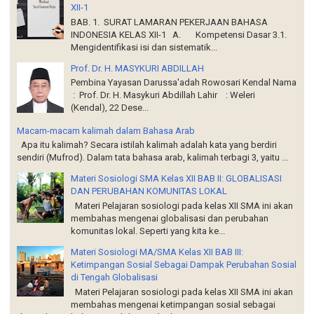
XII-1
BAB. 1. SURAT LAMARAN PEKERJAAN BAHASA
INDONESIA KELAS XII-1 A. Kompetensi Dasar 3.1.
Mengidentifikasi isi dan sistematik...
Prof. Dr. H. MASYKURI ABDILLAH
Pembina Yayasan Darussa'adah Rowosari Kendal Nama
: Prof. Dr. H. Masykuri Abdillah Lahir : Weleri
(Kendal), 22 Dese...
Macam-macam kalimah dalam Bahasa Arab
Apa itu kalimah? Secara istilah kalimah adalah kata yang berdiri
sendiri (Mufrod). Dalam tata bahasa arab, kalimah terbagi 3, yaitu ...
Materi Sosiologi SMA Kelas XII BAB II: GLOBALISASI
DAN PERUBAHAN KOMUNITAS LOKAL
Materi Pelajaran sosiologi pada kelas XII SMA ini akan
membahas mengenai globalisasi dan perubahan
komunitas lokal. Seperti yang kita ke...
Materi Sosiologi MA/SMA Kelas XII BAB III:
Ketimpangan Sosial Sebagai Dampak Perubahan Sosial
di Tengah Globalisasi
Materi Pelajaran sosiologi pada kelas XII SMA ini akan
membahas mengenai ketimpangan sosial sebagai