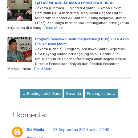
QATAR BIDANG AGAMA & PENDIDIKAN TINGGI
Jakarta (Pinmas) —- Menteri Agama Lukman Hakim
Saifuddin (LHS) menerima Duta Besar Negara Qatar
Mohammed Khater Al-Khater di ruang kerjanya, Jumat
(19/2). Keduanya membahas kemungkinan peningkatan
kerjasama di bidang…
Read More
Program Beasiswa Santri Berprestasi (PBSB) 2016 Akan
Dibuka Awal Maret
Jakarta (Pendis) - Program Beasiswa Santri Berpestasi
(PBSB) yang sudah berlangsung sejak 10 tahun lalu,
untuk Tahun 2016 pendaftarannya akan segera dibuka.
Direktur Pendidikan Diniyah dan Pondok Pesantren,
Mohsen mene…
Read More
← Posting Lebih Baru
Beranda
Posting Lama →
1 komentar:
Sis Maula
23 September 2014 pukul 22.40
bismillah