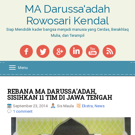
MA Darussa'adah
Rowosari Kendal
Siap Mendidik kader bangsa menjadi manusia yang Cerdas, Berakhlaq
Mulia, dan Terampil
Menu
T
o
g
g
l
REBANA MA DARUSSA'ADAH,
e
SISIHKAN 11 TIM DI JAWA TENGAH
n
a
September 23, 2014
Sis Maula
Ekstra
,
News
v
1 comment
i
g
a
t