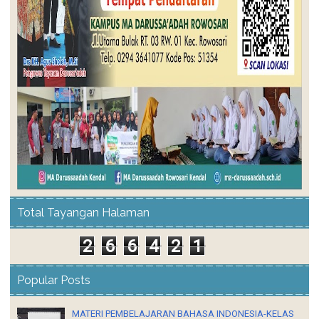
Total Tayangan Halaman
2
6
6
4
2
1
Popular Posts
MATERI PEMBELAJARAN BAHASA INDONESIA-KELAS