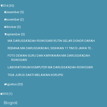
▼
2014
(35)
►
Desember
(5)
►
November
(2)
►
Oktober
(3)
▼
September
(5)
MA DARUSSA'ADAH ROWOSARI RUTIN GELAR DONOR DARAH
REBANA MA DARUSSA'ADAH, SISIHKAN 11 TIM DI JAWA TE...
FOTO DEWAN GURU DAN KARYAWAN MA DARUSSA'ADAH
ROWOSARI
LABORATORIUM KOMPUTER MA DARUSSA'ADAH ROWOSARI
TIGA JURUS SAKTI MELAWAN KORUPSI
►
Agustus
(20)
►
2010
(1)
Blogroll