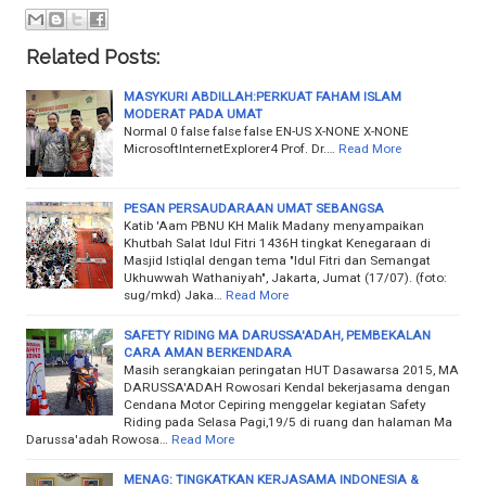
Related Posts:
MASYKURI ABDILLAH:PERKUAT FAHAM ISLAM
MODERAT PADA UMAT
Normal 0 false false false EN-US X-NONE X-NONE
MicrosoftInternetExplorer4 Prof. Dr.…
Read More
PESAN PERSAUDARAAN UMAT SEBANGSA
Katib 'Aam PBNU KH Malik Madany menyampaikan
Khutbah Salat Idul Fitri 1436H tingkat Kenegaraan di
Masjid Istiqlal dengan tema "Idul Fitri dan Semangat
Ukhuwwah Wathaniyah", Jakarta, Jumat (17/07). (foto:
sug/mkd) Jaka…
Read More
SAFETY RIDING MA DARUSSA'ADAH, PEMBEKALAN
CARA AMAN BERKENDARA
Masih serangkaian peringatan HUT Dasawarsa 2015, MA
DARUSSA'ADAH Rowosari Kendal bekerjasama dengan
Cendana Motor Cepiring menggelar kegiatan Safety
Riding pada Selasa Pagi,19/5 di ruang dan halaman Ma
Darussa'adah Rowosa…
Read More
MENAG: TINGKATKAN KERJASAMA INDONESIA &