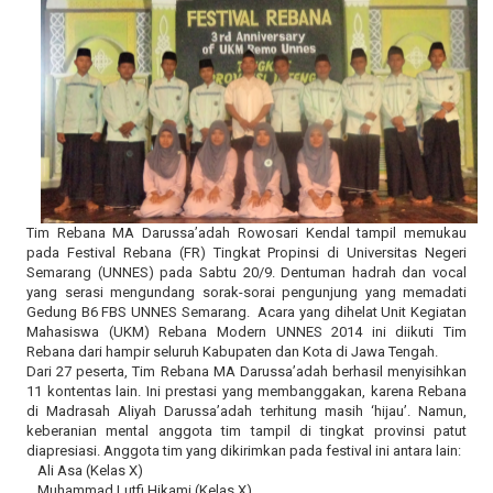
i
o
n
Tim Rebana MA Darussa’adah Rowosari Kendal tampil memukau
pada Festival Rebana (FR) Tingkat Propinsi di Universitas Negeri
Semarang (UNNES) pada Sabtu 20/9. Dentuman hadrah dan vocal
yang serasi mengundang sorak-sorai pengunjung yang memadati
Gedung B6 FBS UNNES Semarang. Acara yang dihelat Unit Kegiatan
Mahasiswa (UKM) Rebana Modern UNNES 2014 ini diikuti Tim
Rebana dari hampir seluruh Kabupaten dan Kota di Jawa Tengah.
Dari 27 peserta, Tim Rebana MA Darussa’adah berhasil menyisihkan
11 kontentas lain. Ini prestasi yang membanggakan, karena Rebana
di Madrasah Aliyah Darussa’adah terhitung masih ‘hijau’. Namun,
keberanian mental anggota tim tampil di tingkat provinsi patut
diapresiasi. Anggota tim yang dikirimkan pada festival ini antara lain:
Ali Asa (Kelas X)
Muhammad Lutfi Hikami (Kelas X)