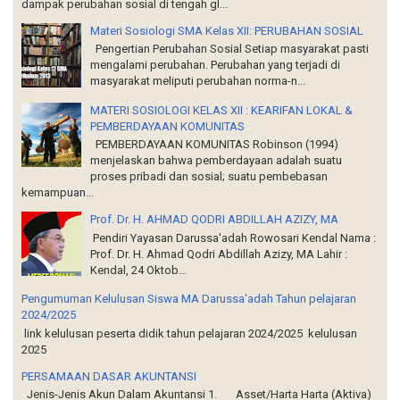
dampak perubahan sosial di tengah gl...
Materi Sosiologi SMA Kelas XII: PERUBAHAN SOSIAL
Pengertian Perubahan Sosial Setiap masyarakat pasti
mengalami perubahan. Perubahan yang terjadi di
masyarakat meliputi perubahan norma-n...
MATERI SOSIOLOGI KELAS XII : KEARIFAN LOKAL &
PEMBERDAYAAN KOMUNITAS
PEMBERDAYAAN KOMUNITAS Robinson (1994)
menjelaskan bahwa pemberdayaan adalah suatu
proses pribadi dan sosial; suatu pembebasan
kemampuan...
Prof. Dr. H. AHMAD QODRI ABDILLAH AZIZY, MA
Pendiri Yayasan Darussa'adah Rowosari Kendal Nama :
Prof. Dr. H. Ahmad Qodri Abdillah Azizy, MA Lahir :
Kendal, 24 Oktob...
Pengumuman Kelulusan Siswa MA Darussa'adah Tahun pelajaran
2024/2025
link kelulusan peserta didik tahun pelajaran 2024/2025 kelulusan
2025
PERSAMAAN DASAR AKUNTANSI
Jenis-Jenis Akun Dalam Akuntansi 1. Asset/Harta Harta (Aktiva)