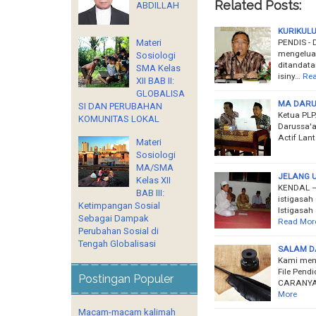
Related Posts:
ABDILLAH
KURIKUL
PENDIS - 
Materi
mengeluar
Sosiologi
ditandatan
SMA Kelas
isiny…
Rea
XII BAB II:
GLOBALISA
MA DARU
SI DAN PERUBAHAN
Ketua PLP
KOMUNITAS LOKAL
Darussa'a
Actif Lan
Materi
Sosiologi
MA/SMA
JELANG U
Kelas XII
KENDAL –
BAB III:
istigasah
Ketimpangan Sosial
Istigasah
Sebagai Dampak
Read Mor
Perubahan Sosial di
Tengah Globalisasi
SALAM D
Kami mener
File Pend
Postingan Populer
CARANYA:
More
Macam-macam kalimah