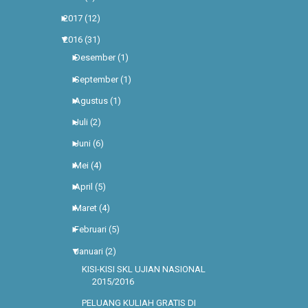
►
2017
(12)
▼
2016
(31)
►
Desember
(1)
►
September
(1)
►
Agustus
(1)
►
Juli
(2)
►
Juni
(6)
►
Mei
(4)
►
April
(5)
►
Maret
(4)
►
Februari
(5)
▼
Januari
(2)
KISI-KISI SKL UJIAN NASIONAL
2015/2016
PELUANG KULIAH GRATIS DI