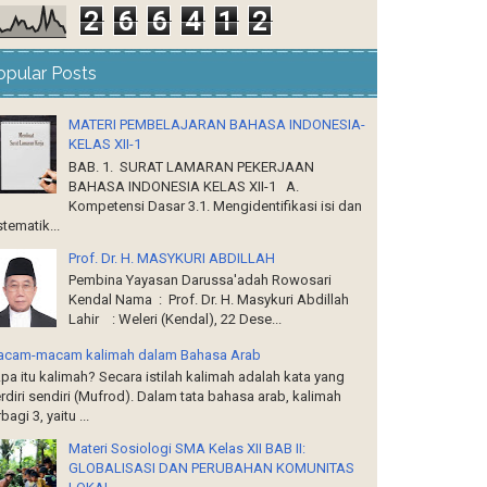
2
6
6
4
1
2
opular Posts
MATERI PEMBELAJARAN BAHASA INDONESIA-
KELAS XII-1
BAB. 1. SURAT LAMARAN PEKERJAAN
BAHASA INDONESIA KELAS XII-1 A.
Kompetensi Dasar 3.1. Mengidentifikasi isi dan
stematik...
Prof. Dr. H. MASYKURI ABDILLAH
Pembina Yayasan Darussa'adah Rowosari
Kendal Nama : Prof. Dr. H. Masykuri Abdillah
Lahir : Weleri (Kendal), 22 Dese...
cam-macam kalimah dalam Bahasa Arab
a itu kalimah? Secara istilah kalimah adalah kata yang
rdiri sendiri (Mufrod). Dalam tata bahasa arab, kalimah
rbagi 3, yaitu ...
Materi Sosiologi SMA Kelas XII BAB II:
GLOBALISASI DAN PERUBAHAN KOMUNITAS