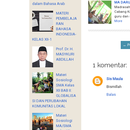
MA DARU
dalam Bahasa Arab
Madrasah 
Cabang Ke
MATERI
guru dan 
PEMBELAJA
More
RAN
BAHASA
INDONESIA-
KELAS XII-1
← Po
Prof. Dr. H.
MASYKURI
ABDILLAH
1 komentar:
Materi
Sis Maula
Sosiologi
SMA Kelas
Bismillah
XII BAB II:
Balas
GLOBALISA
SI DAN PERUBAHAN
KOMUNITAS LOKAL
Materi
Sosiologi
MA/SMA