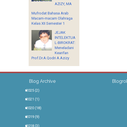
AZIZY, MA
Mufrodat Bahasa Arab
Macam-macam Olahraga
Kelas XII Semester 1
JEJAK
INTELEKTUA
L-BIROKRAT:
Meneladani
Kearifan
Prof.Dr.A.Qodri A.Azizy
Blog Archive
Blogrol
►
2025
(2)
►
2021
(1)
►
2020
(18)
►
2019
(9)
►
2018
(3)