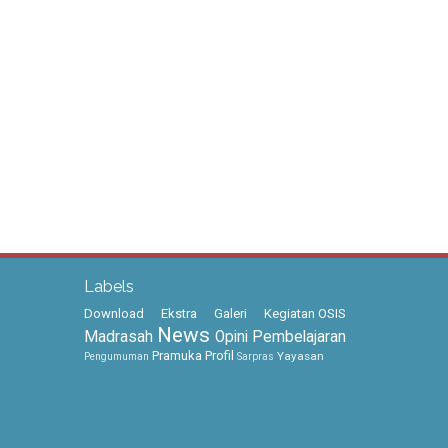
Labels
Download
Ekstra
Galeri
Kegiatan OSIS
News
Madrasah
Opini
Pembelajaran
Pramuka
Profil
Yayasan
Pengumuman
Sarpras