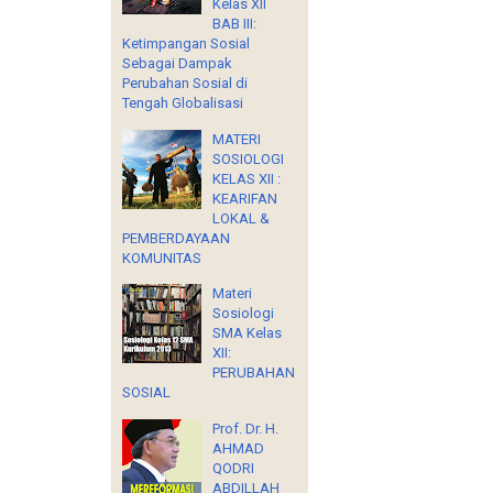
Kelas XII
BAB III:
Ketimpangan Sosial
Sebagai Dampak
Perubahan Sosial di
Tengah Globalisasi
MATERI
SOSIOLOGI
KELAS XII :
KEARIFAN
LOKAL &
PEMBERDAYAAN
KOMUNITAS
Materi
Sosiologi
SMA Kelas
XII:
PERUBAHAN
SOSIAL
Prof. Dr. H.
AHMAD
QODRI
ABDILLAH