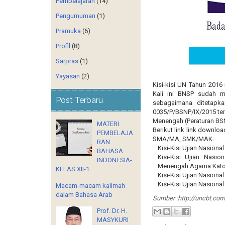
Pembelajaran
(14)
Pengumuman
(1)
Pramuka
(6)
Profil
(8)
Sarpras
(1)
Yayasan
(2)
Kisi-kisi UN Tahun 2016
Kali ini BNSP sudah 
Post Terbaru
sebagaimana ditetapk
0035/P/BSNP/IX/2015 tent
Menengah (Peraturan BSN
MATERI
Berikut link link downlo
PEMBELAJA
SMA/MA, SMK/MAK.
RAN
Kisi-Kisi Ujian Nasion
BAHASA
Kisi-Kisi Ujian Nasi
INDONESIA-
Menengah Agama Katoli
KELAS XII-1
Kisi-Kisi Ujian Nasion
Kisi-Kisi Ujian Nasional
Macam-macam kalimah
dalam Bahasa Arab
Sumber :http://uncbt.com
Prof. Dr. H.
MASYKURI