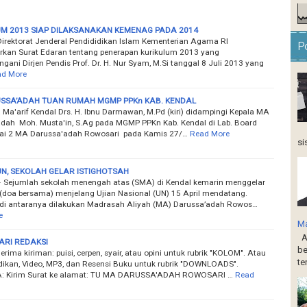
UM 2013 SIAP DILAKSANAKAN KEMENAG PADA 2014
Direktorat Jenderal Pendididikan Islam Kementerian Agama RI
P
kan Surat Edaran tentang penerapan kurikulum 2013 yang
gani Dirjen Pendis Prof. Dr. H. Nur Syam, M.Si tanggal 8 Juli 2013 yang
d More
SSA’ADAH TUAN RUMAH MGMP PPKn KAB. KENDAL
. Ma'arif Kendal Drs. H. Ibnu Darmawan, M.Pd (kiri) didampingi Kepala MA
dah Moh. Musta'in, S.Ag pada MGMP PPKn Kab. Kendal di Lab. Board
tai 2 MA Darussa'adah Rowosari pada Kamis 27/…
Read More
si
N, SEKOLAH GELAR ISTIGHOTSAH
 Sejumlah sekolah menengah atas (SMA) di Kendal kemarin menggelar
 (doa bersama) menjelang Ujian Nasional (UN) 15 April mendatang.
 di antaranya dilakukan Madrasah Aliyah (MA) Darussa’adah Rowos…
e
Ma
Ap
ARI REDAKSI
be
ima kiriman: puisi, cerpen, syair, atau opini untuk rubrik "KOLOM". Atau
te
idikan, Video, MP3, dan Resensi Buku untuk rubrik "DOWNLOADS".
 Kirim Surat ke alamat: TU MA DARUSSA'ADAH ROWOSARI …
Read