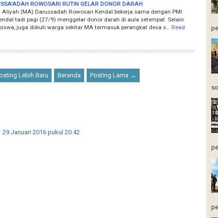
SSA'ADAH ROWOSARI RUTIN GELAR DONOR DARAH
Aliyah (MA) Darussadah Rowosari Kendal bekerja sama dengan PMI
ndal tadi pagi (27/9) menggelar donor darah di aula setempat. Selain
siswa, juga diikuti warga sekitar MA termasuk perangkat desa s…
Read
pe
sting Lebih Baru
Beranda
Posting Lama →
so
29 Januari 2016 pukul 20.42
pe
pe