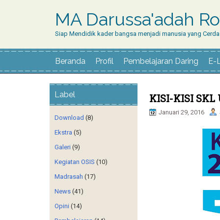
MA Darussa'adah Ro
Siap Mendidik kader bangsa menjadi manusia yang Cerdas
Beranda
Profil
Pembelajaran Daring
E-
Label
KISI-KISI SKL
Januari 29, 2016
Download
(8)
Ekstra
(5)
Galeri
(9)
Kegiatan OSIS
(10)
Madrasah
(17)
News
(41)
Opini
(14)