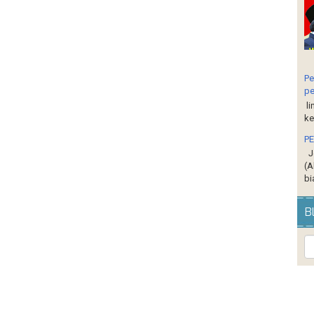
Pe
pe
li
ke
P
Je
(A
bi
B