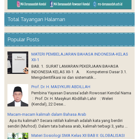
Total Tayangan Halaman
Popular Posts
MATERI PEMBELAJARAN BAHASA INDONESIA-KELAS
XII-1
BAB. 1. SURAT LAMARAN PEKERJAAN BAHASA
INDONESIA KELAS XII-1 A. Kompetensi Dasar 3.1.
Mengidentifikasi isi dan sistematik...
Prof. Dr. H. MASYKURI ABDILLAH
Pembina Yayasan Darussa'adah Rowosari Kendal Nama
: Prof. Dr. H. Masykuri Abdillah Lahir : Weleri
(Kendal), 22 Dese...
Macam-macam kalimah dalam Bahasa Arab
Apa itu kalimah? Secara istilah kalimah adalah kata yang berdiri
sendiri (Mufrod). Dalam tata bahasa arab, kalimah terbagi 3, yaitu ...
Materi Sosiologi SMA Kelas XII BAB II: GLOBALISASI