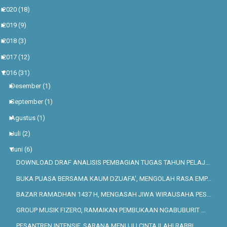
►
2020
(18)
►
2019
(9)
►
2018
(3)
►
2017
(12)
▼
2016
(31)
►
Desember
(1)
►
September
(1)
►
Agustus
(1)
►
Juli
(2)
▼
Juni
(6)
DOWNLOAD DRAF ANALISIS PEMBAGIAN TUGAS TAHUN PELAJ...
BUKA PUASA BERSAMA KAUM DZUAFA', MENGOLAH RASA EMP...
BAZAR RAMADHAN 1437 H, MENGASAH JIWA WIRAUSAHA PES...
GROUP MUSIK FIZERO, RAMAIKAN PEMBUKAAN NGABUBURIT ...
PESANTREN INTENSIF, SARANA MENUJU CINTA ILAHI RABBI