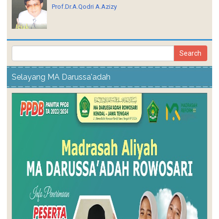
Prof.Dr.A.Qodri A.Azizy
Selayang MA Darussa'adah