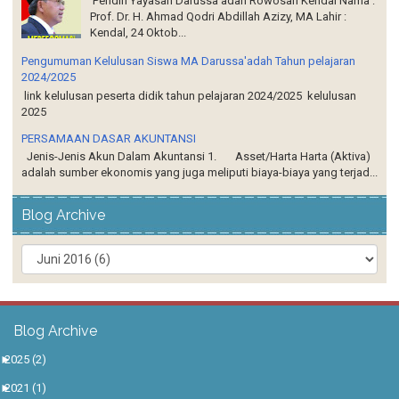
Pendiri Yayasan Darussa'adah Rowosari Kendal Nama :
Prof. Dr. H. Ahmad Qodri Abdillah Azizy, MA Lahir :
Kendal, 24 Oktob...
Pengumuman Kelulusan Siswa MA Darussa'adah Tahun pelajaran
2024/2025
link kelulusan peserta didik tahun pelajaran 2024/2025 kelulusan
2025
PERSAMAAN DASAR AKUNTANSI
Jenis-Jenis Akun Dalam Akuntansi 1. Asset/Harta Harta (Aktiva)
adalah sumber ekonomis yang juga meliputi biaya-biaya yang terjad...
Blog Archive
Blog Archive
►
2025
(2)
►
2021
(1)