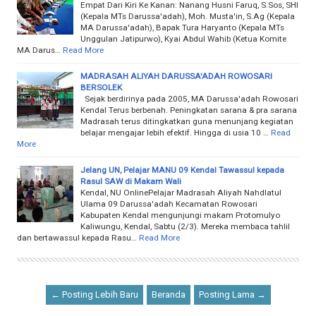
Empat Dari Kiri Ke Kanan: Nanang Husni Faruq, S.Sos, SHI
(Kepala MTs Darussa'adah), Moh. Musta'in, S.Ag (Kepala
MA Darussa'adah), Bapak Tura Haryanto (Kepala MTs
Unggulan Jatipurwo), Kyai Abdul Wahib (Ketua Komite
MA Darus…
Read More
MADRASAH ALIYAH DARUSSA'ADAH ROWOSARI
BERSOLEK
Sejak berdirinya pada 2005, MA Darussa'adah Rowosari
Kendal Terus berbenah. Peningkatan sarana & pra sarana
Madrasah terus ditingkatkan guna menunjang kegiatan
belajar mengajar lebih efektif. Hingga di usia 10 …
Read
More
Jelang UN, Pelajar MANU 09 Kendal Tawassul kepada
Rasul SAW di Makam Wali
Kendal, NU OnlinePelajar Madrasah Aliyah Nahdlatul
Ulama 09 Darussa'adah Kecamatan Rowosari
Kabupaten Kendal mengunjungi makam Protomulyo
Kaliwungu, Kendal, Sabtu (2/3). Mereka membaca tahlil
dan bertawassul kepada Rasu…
Read More
← Posting Lebih Baru
Beranda
Posting Lama →