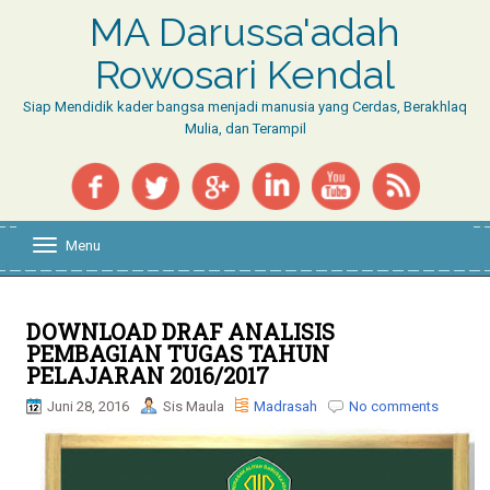
MA Darussa'adah
Rowosari Kendal
Siap Mendidik kader bangsa menjadi manusia yang Cerdas, Berakhlaq
Mulia, dan Terampil
Menu
T
o
g
g
l
DOWNLOAD DRAF ANALISIS
e
PEMBAGIAN TUGAS TAHUN
n
PELAJARAN 2016/2017
a
v
Juni 28, 2016
Sis Maula
Madrasah
No comments
i
g
a
t