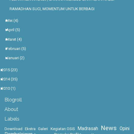
RAMADHAN SUCI, MOMENTUM UNTUK BERBAGI
►
Mei
(4)
►
April
(5)
►
Maret
(4)
►
Februari
(5)
►
Januari
(2)
►
2015
(23)
►
2014
(35)
►
2010
(1)
Blogroll
About
Labels
News
Madrasah
Opini
Download
Ekstra
Galeri
Kegiatan OSIS