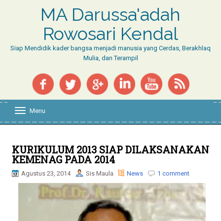
MA Darussa'adah
Rowosari Kendal
Siap Mendidik kader bangsa menjadi manusia yang Cerdas, Berakhlaq
Mulia, dan Terampil
Menu
T
o
g
g
l
KURIKULUM 2013 SIAP DILAKSANAKAN
e
KEMENAG PADA 2014
n
a
Agustus 23, 2014
Sis Maula
News
1 comment
v
i
g
a
t