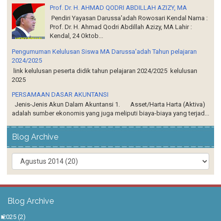
Prof. Dr. H. AHMAD QODRI ABDILLAH AZIZY, MA
Pendiri Yayasan Darussa'adah Rowosari Kendal Nama :
Prof. Dr. H. Ahmad Qodri Abdillah Azizy, MA Lahir :
Kendal, 24 Oktob...
Pengumuman Kelulusan Siswa MA Darussa'adah Tahun pelajaran
2024/2025
link kelulusan peserta didik tahun pelajaran 2024/2025 kelulusan
2025
PERSAMAAN DASAR AKUNTANSI
Jenis-Jenis Akun Dalam Akuntansi 1. Asset/Harta Harta (Aktiva)
adalah sumber ekonomis yang juga meliputi biaya-biaya yang terjad...
Blog Archive
Blog Archive
►
2025
(2)