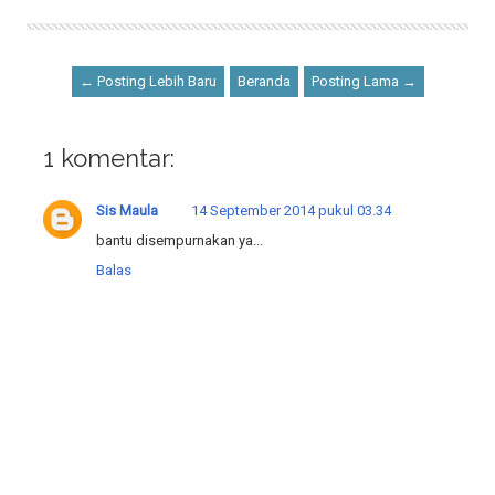
← Posting Lebih Baru
Beranda
Posting Lama →
1 komentar:
Sis Maula
14 September 2014 pukul 03.34
bantu disempurnakan ya...
Balas