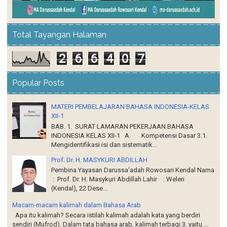
Total Tayangan Halaman
2
6
6
4
0
7
Popular Posts
MATERI PEMBELAJARAN BAHASA INDONESIA-KELAS
XII-1
BAB. 1. SURAT LAMARAN PEKERJAAN BAHASA
INDONESIA KELAS XII-1 A. Kompetensi Dasar 3.1.
Mengidentifikasi isi dan sistematik...
Prof. Dr. H. MASYKURI ABDILLAH
Pembina Yayasan Darussa'adah Rowosari Kendal Nama
: Prof. Dr. H. Masykuri Abdillah Lahir : Weleri
(Kendal), 22 Dese...
Macam-macam kalimah dalam Bahasa Arab
Apa itu kalimah? Secara istilah kalimah adalah kata yang berdiri
sendiri (Mufrod). Dalam tata bahasa arab, kalimah terbagi 3, yaitu ...