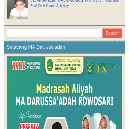
JEJAK INTELEKTUAL-BIROKRAT: Meneladani Kearifan
Prof.Dr.A.Qodri A.Azizy
Selayang MA Darussa'adah