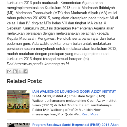
kurikulum 2013 pada madrasah. Kementerian Agama akan
mengimplementasikan Kurikulum 2013 untuk Madrasah Ibtidaiyah
(MI), Madrasah Tsanawiyah (MTs) dan Madrasah Aliyah (MA) mulai
tahun pelajaran 2014/2015, yang akan diterapkan pada tingkat MI di
kelas I dan IV, tingkat MTs kelas VII dan tingkat MA kelas X.
Sebelum Kurikulum 2013 ini diterapkan Kementerian Agama akan
melakukan persiapan dengan melaksanakan pelatihan kepada
Kepala Madrasah, Pengawas, Pendidik serta bahan ajar dan buku
pedoman guru. Ada waktu sekitar enam bulan untuk melakukan
persiapan secara menyeluruh untuk melaksanakan kurikulum 2013,
mudah-mudahan dengan persiapan yang matang implementasi
kurikulum 2013 dapat tercapai sesuai harapan.(ra).
Dari:http://www.pendis.kemenag.go.id
Related Posts:
IAIN WALISONGO LOUNCHING QODRI AZIZY INSTITUT
SEMARANG, Institut Agama Islam Negeri (IAIN)
Walisongo Semarang melaunching Qodri Azizy Institut,
Senin (30/12) di Hotel Ciputra. Dalam sambutannya
Rektor IAIN Walisongo Prof Dr Muhibbin Noor
menyampaikan, Prof Qodri -Pe…
Read More
Program Beasiswa Santri Berprestasi (PBSB) 2016 Akan