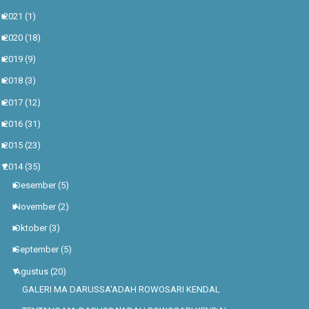
►
2021
(1)
►
2020
(18)
►
2019
(9)
►
2018
(3)
►
2017
(12)
►
2016
(31)
►
2015
(23)
▼
2014
(35)
►
Desember
(5)
►
November
(2)
►
Oktober
(3)
►
September
(5)
▼
Agustus
(20)
GALERI MA DARUSSA'ADAH ROWOSARI KENDAL