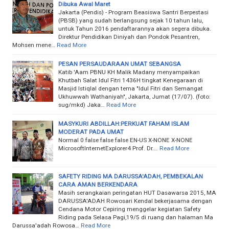
Dibuka Awal Maret
Jakarta (Pendis) - Program Beasiswa Santri Berpestasi
(PBSB) yang sudah berlangsung sejak 10 tahun lalu,
untuk Tahun 2016 pendaftarannya akan segera dibuka.
Direktur Pendidikan Diniyah dan Pondok Pesantren,
Mohsen mene…
Read More
PESAN PERSAUDARAAN UMAT SEBANGSA
Katib 'Aam PBNU KH Malik Madany menyampaikan
Khutbah Salat Idul Fitri 1436H tingkat Kenegaraan di
Masjid Istiqlal dengan tema "Idul Fitri dan Semangat
Ukhuwwah Wathaniyah", Jakarta, Jumat (17/07). (foto:
sug/mkd) Jaka…
Read More
MASYKURI ABDILLAH:PERKUAT FAHAM ISLAM
MODERAT PADA UMAT
Normal 0 false false false EN-US X-NONE X-NONE
MicrosoftInternetExplorer4 Prof. Dr.…
Read More
SAFETY RIDING MA DARUSSA'ADAH, PEMBEKALAN
CARA AMAN BERKENDARA
Masih serangkaian peringatan HUT Dasawarsa 2015, MA
DARUSSA'ADAH Rowosari Kendal bekerjasama dengan
Cendana Motor Cepiring menggelar kegiatan Safety
Riding pada Selasa Pagi,19/5 di ruang dan halaman Ma
Darussa'adah Rowosa…
Read More