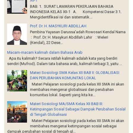
XII-1
BAB. 1. SURAT LAMARAN PEKERJAAN BAHASA
INDONESIA KELAS XII-1 A. Kompetensi Dasar 3.1.
Mengidentifikasi isi dan sistematik...
Prof. Dr. H. MASYKURI ABDILLAH
Pembina Yayasan Darussa'adah Rowosari Kendal Nama
: Prof. Dr. H. Masykuri Abdillah Lahir : Weleri
(Kendal), 22 Dese...
Macam-macam kalimah dalam Bahasa Arab
Apa itu kalimah? Secara istilah kalimah adalah kata yang berdiri
sendiri (Mufrod). Dalam tata bahasa arab, kalimah terbagi 3, yaitu ...
Materi Sosiologi SMA Kelas XII BAB II: GLOBALISASI
DAN PERUBAHAN KOMUNITAS LOKAL
Materi Pelajaran sosiologi pada kelas XII SMA ini akan
membahas mengenai globalisasi dan perubahan
komunitas lokal. Seperti yang kita ke...
Materi Sosiologi MA/SMA Kelas XII BAB III:
Ketimpangan Sosial Sebagai Dampak Perubahan Sosial
di Tengah Globalisasi
Materi Pelajaran sosiologi pada kelas XII SMA ini akan
membahas mengenai ketimpangan sosial sebagai
dampak perubahan sosial di tengah gl...