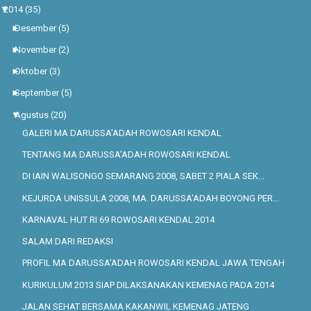
▼
2014
(35)
►
Desember
(5)
►
November
(2)
►
Oktober
(3)
►
September
(5)
▼
Agustus
(20)
GALERI MA DARUSSA'ADAH ROWOSARI KENDAL
TENTANG MA DARUSSA'ADAH ROWOSARI KENDAL
DI IAIN WALISONGO SEMARANG 2008, SABET 2 PIALA SEK...
KEJURDA UNISSULA 2008, MA. DARUSSA'ADAH BOYONG PER...
KARNAVAL HUT RI 69 ROWOSARI KENDAL 2014
SALAM DARI REDAKSI
PROFIL MA DARUSSA'ADAH ROWOSARI KENDAL JAWA TENGAH
KURIKULUM 2013 SIAP DILAKSANAKAN KEMENAG PADA 2014
JALAN SEHAT BERSAMA KAKANWIL KEMENAG JATENG