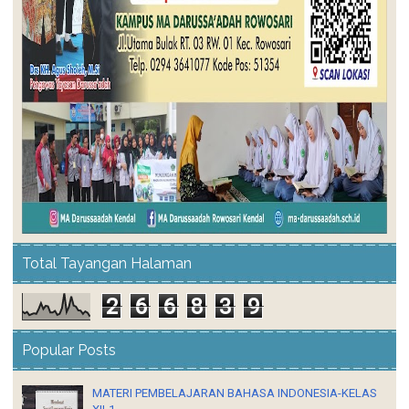
Total Tayangan Halaman
2
6
6
8
3
9
Popular Posts
MATERI PEMBELAJARAN BAHASA INDONESIA-KELAS