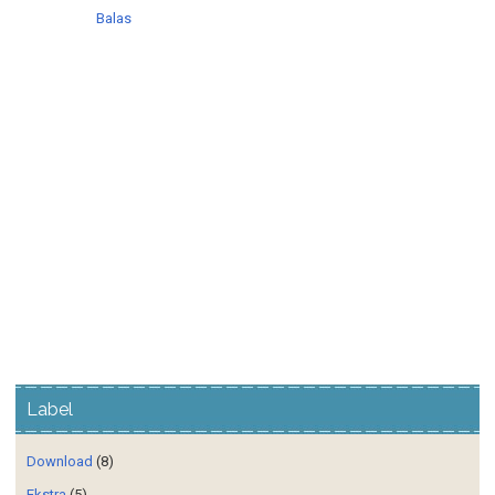
Balas
Label
Download
(8)
Ekstra
(5)