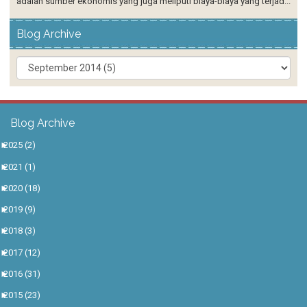
adalah sumber ekonomis yang juga meliputi biaya-biaya yang terjad...
Blog Archive
Blog Archive
►
2025
(2)
►
2021
(1)
►
2020
(18)
►
2019
(9)
►
2018
(3)
►
2017
(12)
►
2016
(31)
►
2015
(23)