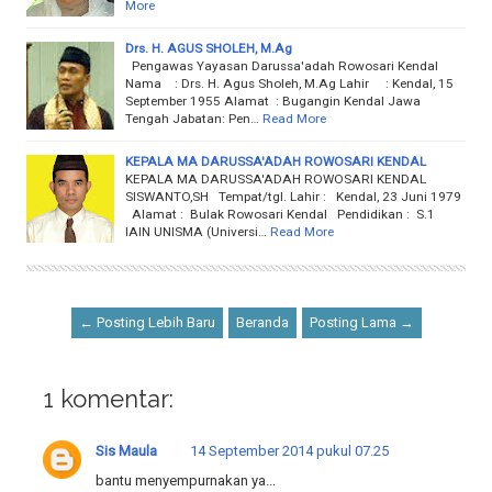
More
Drs. H. AGUS SHOLEH, M.Ag
Pengawas Yayasan Darussa'adah Rowosari Kendal
Nama : Drs. H. Agus Sholeh, M.Ag Lahir : Kendal, 15
September 1955 Alamat : Bugangin Kendal Jawa
Tengah Jabatan: Pen…
Read More
KEPALA MA DARUSSA'ADAH ROWOSARI KENDAL
KEPALA MA DARUSSA'ADAH ROWOSARI KENDAL
SISWANTO,SH Tempat/tgl. Lahir : Kendal, 23 Juni 1979
Alamat : Bulak Rowosari Kendal Pendidikan : S.1
IAIN UNISMA (Universi…
Read More
← Posting Lebih Baru
Beranda
Posting Lama →
1 komentar:
Sis Maula
14 September 2014 pukul 07.25
bantu menyempurnakan ya...