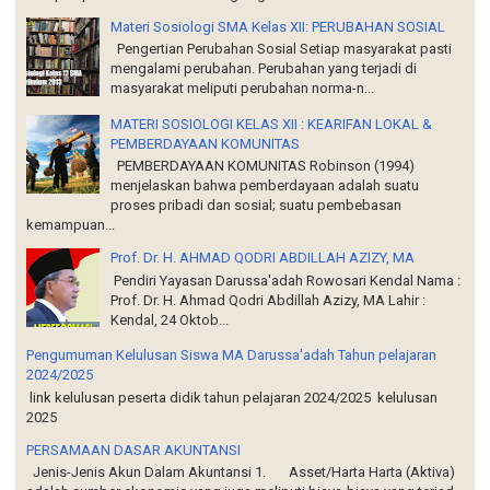
Materi Sosiologi SMA Kelas XII: PERUBAHAN SOSIAL
Pengertian Perubahan Sosial Setiap masyarakat pasti
mengalami perubahan. Perubahan yang terjadi di
masyarakat meliputi perubahan norma-n...
MATERI SOSIOLOGI KELAS XII : KEARIFAN LOKAL &
PEMBERDAYAAN KOMUNITAS
PEMBERDAYAAN KOMUNITAS Robinson (1994)
menjelaskan bahwa pemberdayaan adalah suatu
proses pribadi dan sosial; suatu pembebasan
kemampuan...
Prof. Dr. H. AHMAD QODRI ABDILLAH AZIZY, MA
Pendiri Yayasan Darussa'adah Rowosari Kendal Nama :
Prof. Dr. H. Ahmad Qodri Abdillah Azizy, MA Lahir :
Kendal, 24 Oktob...
Pengumuman Kelulusan Siswa MA Darussa'adah Tahun pelajaran
2024/2025
link kelulusan peserta didik tahun pelajaran 2024/2025 kelulusan
2025
PERSAMAAN DASAR AKUNTANSI
Jenis-Jenis Akun Dalam Akuntansi 1. Asset/Harta Harta (Aktiva)