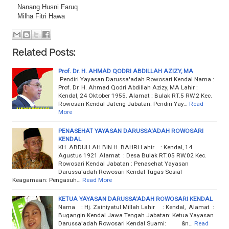
Nanang Husni Faruq
Milha Fitri Hawa
Related Posts:
Prof. Dr. H. AHMAD QODRI ABDILLAH AZIZY, MA
Pendiri Yayasan Darussa'adah Rowosari Kendal Nama :
Prof. Dr. H. Ahmad Qodri Abdillah Azizy, MA Lahir :
Kendal, 24 Oktober 1955. Alamat : Bulak RT.5 RW.2 Kec.
Rowosari Kendal Jateng Jabatan: Pendiri Yay…
Read
More
PENASEHAT YAYASAN DARUSSA'ADAH ROWOSARI
KENDAL
KH. ABDULLAH BIN H. BAHRI Lahir : Kendal, 14
Agustus 1921 Alamat : Desa Bulak RT.05 RW.02 Kec.
Rowosari Kendal Jabatan : Penasehat Yayasan
Darussa'adah Rowosari Kendal Tugas Sosial
Keagamaan: Pengasuh…
Read More
KETUA YAYASAN DARUSSA'ADAH ROWOSARI KENDAL
Nama : Hj. Zainiyatul Millah Lahir : Kendal, Alamat :
Bugangin Kendal Jawa Tengah Jabatan: Ketua Yayasan
Darussa'adah Rowosari Kendal Suami: &n…
Read