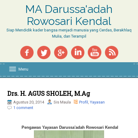
MA Darussa'adah
Rowosari Kendal
Siap Mendidik kader bangsa menjadi manusia yang Cerdas, Berakhlaq
Mulia, dan Terampil
Menu
T
o
g
g
l
Drs. H. AGUS SHOLEH, M.Ag
e
Agustus 20, 2014
Sis Maula
Profil
,
Yayasan
n
1 comment
a
v
i
g
Pengawas Yayasan Darussa'adah Rowosari Kendal
a
t